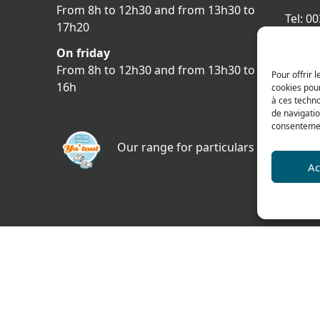
From 8h to 12h30 and from 13h30 to
Tel: 0
17h20
Fax: 0
On friday
478 ru
From 8h to 12h30 and from 13h30 to
Pour offrir 
69400 
16h
cookies pour
FRAN
à ces techn
de navigatio
Acces
consentement
Our range for particulars
Ac