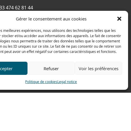
033 474 62 81 44
033 474 62 81 69
Gérer le consentement aux cookies
e Alexandre Richetta
les meilleures expériences, nous utilisons des technologies telles que les
Villefranche sur Saône
 stocker et/ou accéder aux informations des appareils. Le fait de consentir
CE
ologies nous permettra de traiter des données telles que le comportement
n ou les ID uniques sur ce site. Le fait de ne pas consentir ou de retirer son
s map
 peut avoir un effet négatif sur certaines caractéristiques et fonctions.
cepter
Refuser
Voir les préférences
Politique de cookies
Legal notice