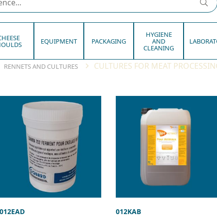
HYGIENE
CHEESE
EQUIPMENT
PACKAGING
AND
LABORAT
OULDS
CLEANING
CULTURES FOR MEAT PROCESSIN
RENNETS AND CULTURES
012EAD
012KAB