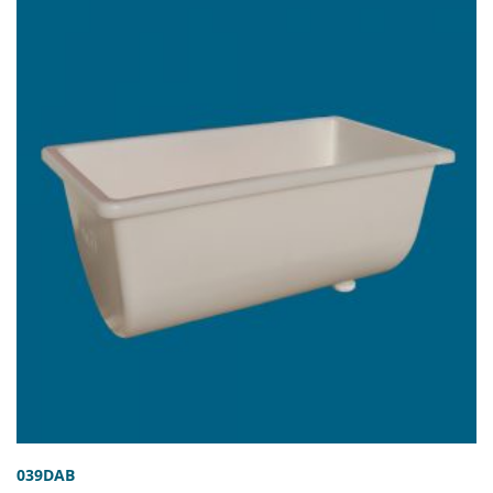
HYGIENE
TRANSPORT
PACKAGING
AND
LABORATORY
AND SALE
CLEANING
CLEARANCE
039DAB