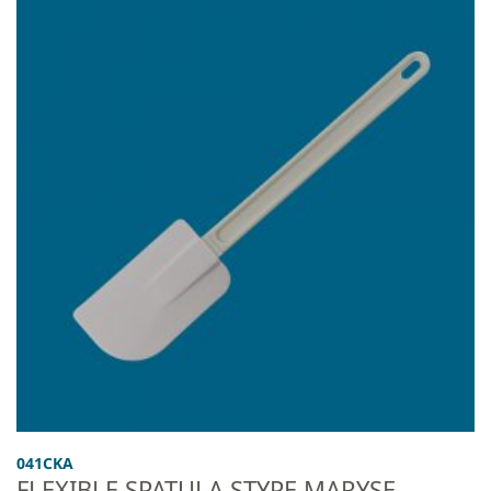
041CKA
FLEXIBLE SPATULA STYPE MARYSE