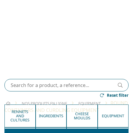
Reset filter
HOME
ROUND
NOS PRODUITS EN LIGNE
EQUIPMENT
CONTAINERS AND CURDLING EQUIPMENT
RENNETS
CHEESE
AND
INGREDIENTS
EQUIPMENT
MOULDS
CULTURES