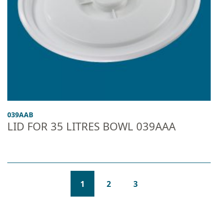
039AAB
LID FOR 35 LITRES BOWL 039AAA
(CURRENT)
1
2
3