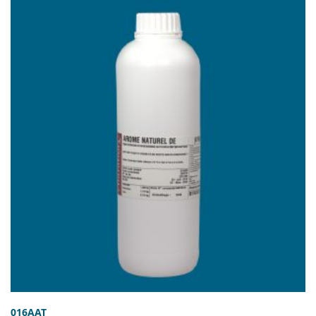
HYGIENE
TRANSPORT
PACKAGING
AND
LABORATORY
AND SALE
CLEANING
CLEARANCE
016AAT