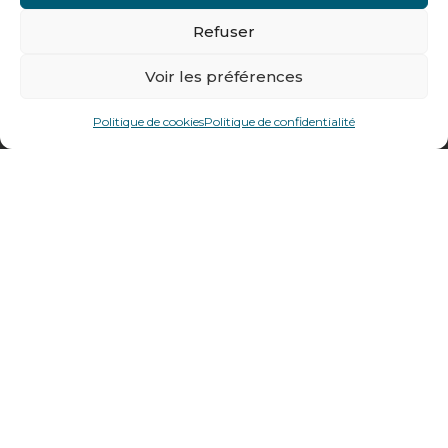
Conditions générales de vente
Refuser
Du lundi au jeudi :
de 8h à 12h30 et de 13h30 à 17h20
Voir les préférences
Le vendredi :
Politique de cookies
Politique de confidentialité
de 8h à 12h30 et de 13h30 à 16h
Notre gamme pour les particuliers
Contactez-nous
Tél : + 33 (0)4 74 62 81 44
478 rue Alexandre Richetta
69400
Villefranche sur Saône