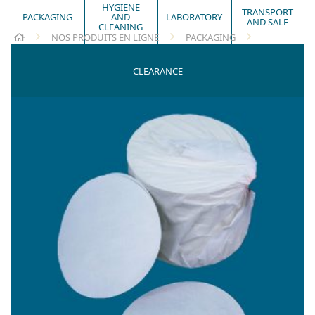
HYGIENE
TRANSPORT
PACKAGING
AND
LABORATORY
AND SALE
CLEANING
HOME
NOS PRODUITS EN LIGNE
PACKAGING
BLOTTING DISKS
CLEARANCE