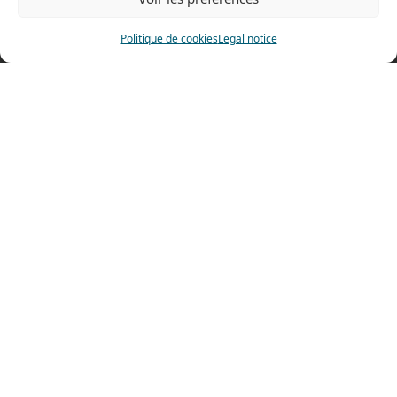
Politique de cookies
Legal notice
About us
Shop
Catalogue
Online payment
Contact
Terms of sales