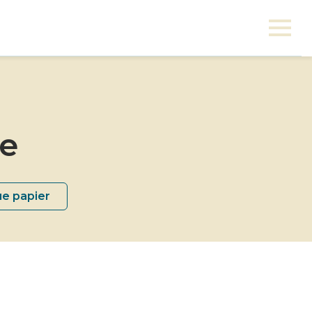
ne
ue papier