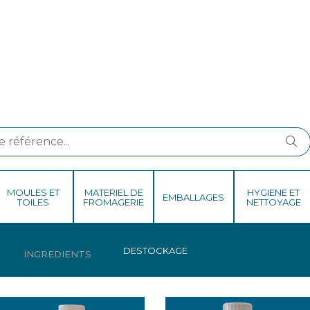
MOULES ET
MATERIEL DE
HYGIENE ET
EMBALLAGES
TOILES
FROMAGERIE
NETTOYAGE
DESTOCKAGE
AROMES NATURELS
INGREDIENTS