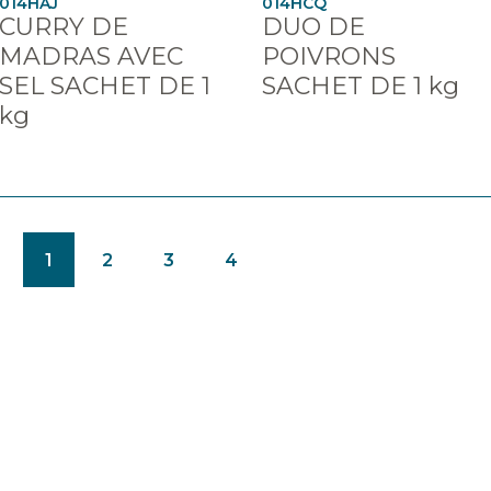
014HAJ
014HCQ
CURRY DE
DUO DE
MADRAS AVEC
POIVRONS
SEL SACHET DE 1
SACHET DE 1 kg
kg
(CURRENT)
1
2
3
4