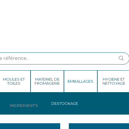
MOULES ET
MATERIEL DE
HYGIENE ET
EMBALLAGES
TOILES
FROMAGERIE
NETTOYAGE
DESTOCKAGE
EPICES, CONDIMENTS ET FRUITS
INGREDIENTS