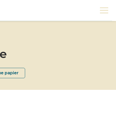
ne
ue papier