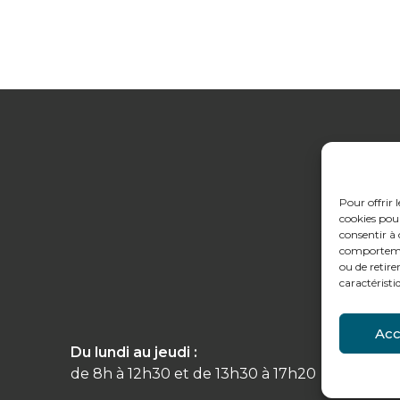
Pour offrir 
cookies pour
consentir à 
comportement
ou de retire
caractéristi
Acc
Du lundi au jeudi :
Conta
de 8h à 12h30 et de 13h30 à 17h20
Tél : 