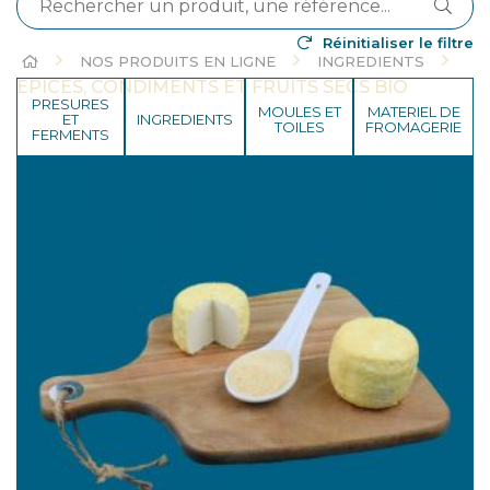
Réinitialiser le filtre
HOME
NOS PRODUITS EN LIGNE
INGREDIENTS
EPICES, CONDIMENTS ET FRUITS SECS BIO
PRESURES
MOULES ET
MATERIEL DE
ET
INGREDIENTS
TOILES
FROMAGERIE
FERMENTS
HYGIENE ET
TRANSPORT ET
EMBALLAGES
NETTOYAGE
VENTE
LABORATOIRE, CONTROLE
DESTOCKAGE