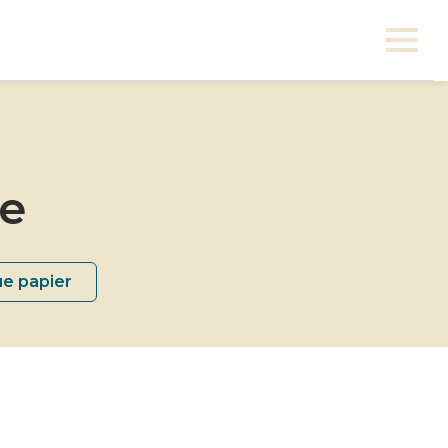
ne
ue papier