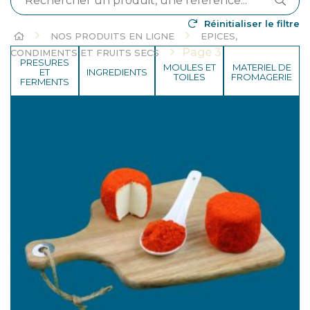
Réinitialiser le filtre
HOME
NOS PRODUITS EN LIGNE
EPICES,
Page 3
CONDIMENTS ET FRUITS SECS
PRESURES
MOULES ET
MATERIEL DE
ET
INGREDIENTS
TOILES
FROMAGERIE
FERMENTS
HYGIENE ET
TRANSPORT ET
EMBALLAGES
NETTOYAGE
VENTE
LABORATOIRE, CONTROLE
DESTOCKAGE