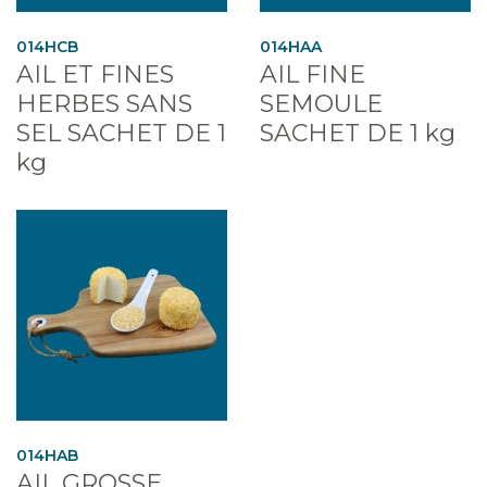
014HCB
014HAA
AIL ET FINES
AIL FINE
HERBES SANS
SEMOULE
SEL SACHET DE 1
SACHET DE 1 kg
kg
014HAB
AIL GROSSE