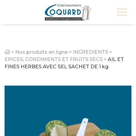
Home
>
Nos produits en ligne
>
INGREDIENTS
>
EPICES, CONDIMENTS ET FRUITS SECS
>
AIL ET
FINES HERBES AVEC SEL SACHET DE 1 kg