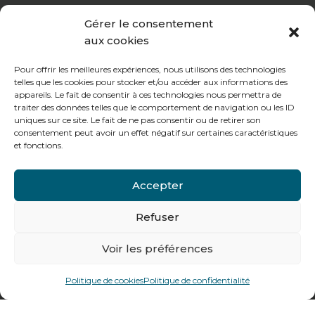
de 8h à 12h30 et de 13h30 à 17h20
Gérer le consentement
aux cookies
Le vendredi :
de 8h à 12h30 et de 13h30 à 16h
Pour offrir les meilleures expériences, nous utilisons des technologies
telles que les cookies pour stocker et/ou accéder aux informations des
appareils. Le fait de consentir à ces technologies nous permettra de
traiter des données telles que le comportement de navigation ou les ID
uniques sur ce site. Le fait de ne pas consentir ou de retirer son
consentement peut avoir un effet négatif sur certaines caractéristiques
Notre gamme pour les particuliers
et fonctions.
Accepter
Contactez-nous
Tél : + 33 (0)4 74 62 81 44
Refuser
Voir les préférences
478 rue Alexandre Richetta
69400
Villefranche sur Saône
Politique de cookies
Politique de confidentialité
Plan d’accès