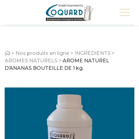
Home
>
Nos produits en ligne
>
INGREDIENTS
>
AROMES NATURELS
>
AROME NATUREL
D’ANANAS BOUTEILLE DE 1 kg.