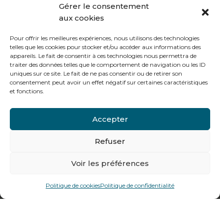
Gérer le consentement
aux cookies
Le vendredi :
de 8h à 12h30 et de 13h30 à 16h
Pour offrir les meilleures expériences, nous utilisons des technologies
telles que les cookies pour stocker et/ou accéder aux informations des
appareils. Le fait de consentir à ces technologies nous permettra de
traiter des données telles que le comportement de navigation ou les ID
uniques sur ce site. Le fait de ne pas consentir ou de retirer son
consentement peut avoir un effet négatif sur certaines caractéristiques
Notre gamme pour les particuliers
et fonctions.
Accepter
Contactez-nous
Tél : + 33 (0)4 74 62 81 44
Refuser
Voir les préférences
478 rue Alexandre Richetta
69400
Villefranche sur Saône
Politique de cookies
Politique de confidentialité
Plan d’accès