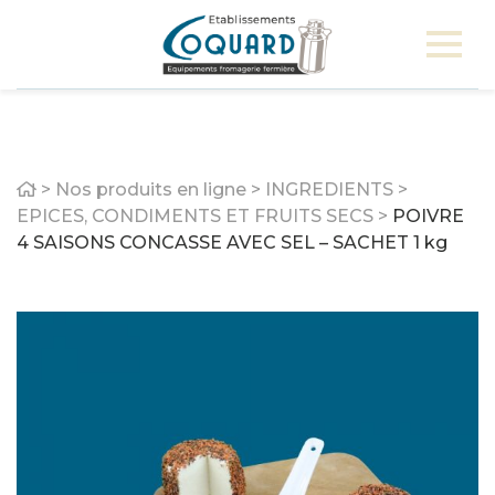
Home
>
Nos produits en ligne
>
INGREDIENTS
>
EPICES, CONDIMENTS ET FRUITS SECS
>
POIVRE
4 SAISONS CONCASSE AVEC SEL – SACHET 1 kg