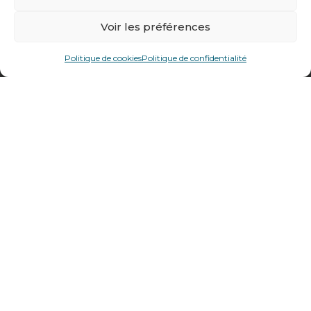
478 rue Alexandre Richetta
Voir les préférences
69400
Villefranche sur Saône
Plan d’accès
Politique de cookies
Politique de confidentialité