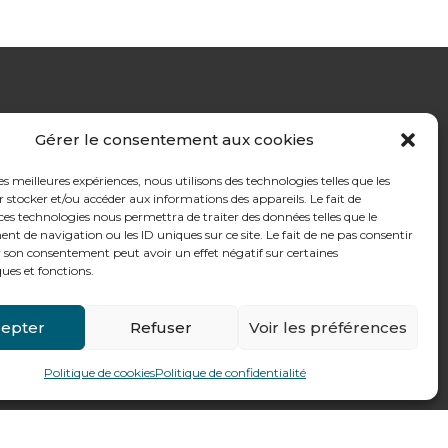
Gérer le consentement aux cookies
les meilleures expériences, nous utilisons des technologies telles que les
 stocker et/ou accéder aux informations des appareils. Le fait de
ces technologies nous permettra de traiter des données telles que le
 de navigation ou les ID uniques sur ce site. Le fait de ne pas consentir
r son consentement peut avoir un effet négatif sur certaines
ques et fonctions.
epter
Refuser
Voir les préférences
ctez-nous
+ 33 (0)4 74 62 81 44
Politique de cookies
Politique de confidentialité
ue Alexandre Richetta