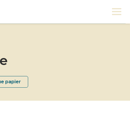
ne
ue papier