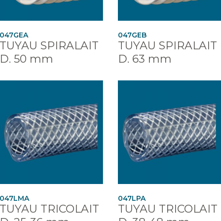
047GEA
047GEB
TUYAU SPIRALAIT
TUYAU SPIRALAIT
D. 50 mm
D. 63 mm
047LMA
047LPA
TUYAU TRICOLAIT
TUYAU TRICOLAIT