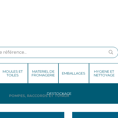
MOULES ET
MATERIEL DE
HYGIENE ET
EMBALLAGES
TOILES
FROMAGERIE
NETTOYAGE
DESTOCKAGE
Page 3
POMPES, RACCORDS ET TUYAUX