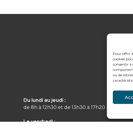
Pour offrir 
cookies pour
consentir à 
comportement
ou de retire
caractéristi
Acc
Du lundi au jeudi :
Conta
de 8h à 12h30 et de 13h30 à 17h20
Tél : 
Le vendredi :
de 8h à 12h30 et de 13h30 à 16h
478 r