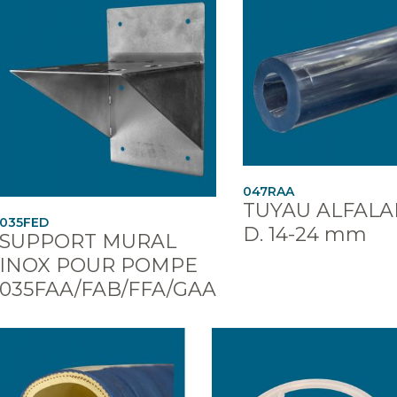
047RAA
TUYAU ALFALA
035FED
D. 14-24 mm
SUPPORT MURAL
INOX POUR POMPE
035FAA/FAB/FFA/GAA