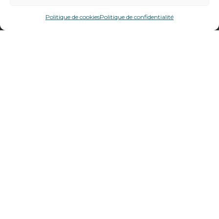
Politique de cookies
Politique de confidentialité
Qui sommes-nous ?
Nos produits en ligne
Catalogue
Produits du mois
Actualités
Contact
Paiement en ligne sécurisé
Conditions générales de vente