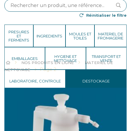
Réinitialiser le filtre
PRESURES
MOULES ET
MATERIEL DE
ET
INGREDIENTS
TOILES
FROMAGERIE
FERMENTS
HYGIENE ET
TRANSPORT ET
EMBALLAGES
NETTOYAGE
VENTE
HOME
NOS PRODUITS EN LIGNE
MATERIEL DE
Page 2
NETTOYAGE
LABORATOIRE, CONTROLE
DESTOCKAGE