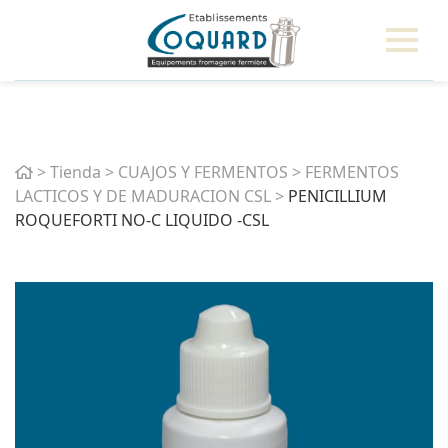
Home
>
Tienda
>
CUAJOS Y FERMENTOS
>
FERMENTOS
LACTICOS Y DE MADURACION CSL
>
PENICILLIUM
ROQUEFORTI NO-C LIQUIDO -CSL