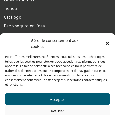
Tienda
Catálogo
Pago seguro en línea
Condiciones generales de venta
Gérer le consentement aux
Del lunes al jueves
cookies
De 8h a 12h30 y de 13h30 a 17h20
Pour offrir les meilleures expériences, nous utilisons des technologies
El viernes
telles que les cookies pour stocker et/ou accéder aux informations des
De 8h a 12h30 y de 13h30 a 16h
appareils. Le fait de consentir à ces technologies nous permettra de
traiter des données telles que le comportement de navigation ou les ID
uniques sur ce site. Le fait de ne pas consentir ou de retirer son
consentement peut avoir un effet négatif sur certaines caractéristiques
Nuestra gama para particulares
et fonctions.
Accepter
Contáctenos
Refuser
Tel: 0033 474 62 81 44