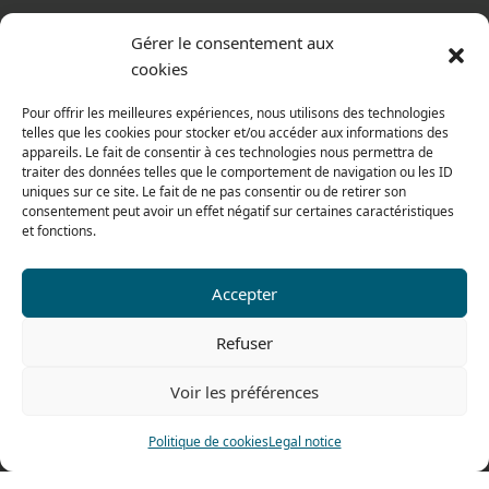
From monday to thursday
Gérer le consentement aux
From 8h to 12h30 and from 13h30 to 17h20
cookies
On friday
Pour offrir les meilleures expériences, nous utilisons des technologies
From 8h to 12h30 and from 13h30 to 16h
telles que les cookies pour stocker et/ou accéder aux informations des
appareils. Le fait de consentir à ces technologies nous permettra de
traiter des données telles que le comportement de navigation ou les ID
uniques sur ce site. Le fait de ne pas consentir ou de retirer son
consentement peut avoir un effet négatif sur certaines caractéristiques
Our range for particulars
et fonctions.
Contact us
Accepter
Tel: 0033 474 62 81 44
Refuser
Fax: 0033 474 62 81 69
Voir les préférences
478 rue Alexandre Richetta
69400 Villefranche sur Saône
Politique de cookies
Legal notice
FRANCE