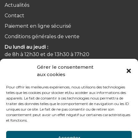
Actualités
Contact
Paiement en ligne sécurisé
Conditions générales de vente
Du lundi au jeudi :
de 8h à 12h30 et de 13h30 à 17h20
Gérer le consentement
Le vendredi :
aux cookies
de 8h à 12h30 et de 13h30 à 16h
Pour offrir les meilleures expériences, nous utilisons des technologies
telles que les cookies pour stocker et/ou accéder aux informations des
appareils. Le fait de consentir à ces technologies nous permettra de
traiter des données telles que le comportement de navigation ou les ID
Notre gamme pour les particuliers
uniques sur ce site. Le fait de ne pas consentir ou de retirer son
consentement peut avoir un effet négatif sur certaines caractéristiques
et fonctions.
Contactez-nous
Accepter