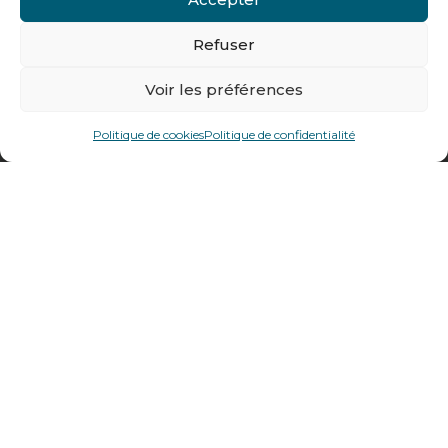
Tél : + 33 (0)4 74 62 81 44
Refuser
478 rue Alexandre Richetta
Voir les préférences
69400
Villefranche sur Saône
Politique de cookies
Politique de confidentialité
Plan d’accès