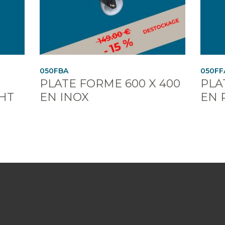
050FBA
050FF
PLATE FORME 600 X 400
PLA
 HT
EN INOX
EN 