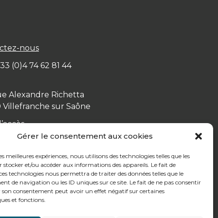
ctez-nous
+ 33 (0)4 74 62 81 44
ue Alexandre Richetta
0
Villefranche sur Saône
d’accès
Gérer le consentement aux cookies
les meilleures expériences, nous utilisons des technologies telles que les
 stocker et/ou accéder aux informations des appareils. Le fait de
ces technologies nous permettra de traiter des données telles que le
 de navigation ou les ID uniques sur ce site. Le fait de ne pas consentir
r son consentement peut avoir un effet négatif sur certaines
ques et fonctions.