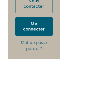
Nous
contacter
Me
connecter
Mot de passe
perdu ?