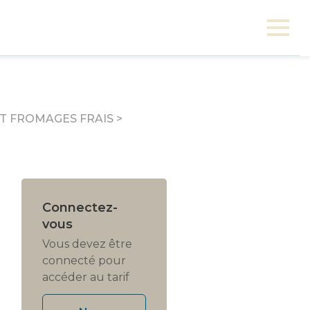
T FROMAGES FRAIS
>
Connectez-
vous
Vous devez être
connecté pour
accéder au tarif