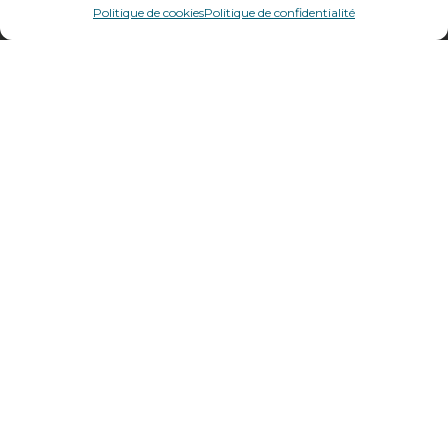
69400
Villefranche sur Saône
Politique de cookies
Politique de confidentialité
Plan d’accès