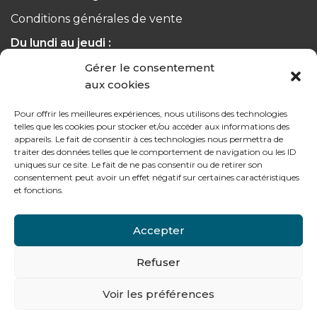
Conditions générales de vente
Du lundi au jeudi :
de 8h à 12h30 et de 13h30 à 17h20
Gérer le consentement
aux cookies
Le vendredi :
de 8h à 12h30 et de 13h30 à 16h
Pour offrir les meilleures expériences, nous utilisons des technologies
telles que les cookies pour stocker et/ou accéder aux informations des
appareils. Le fait de consentir à ces technologies nous permettra de
traiter des données telles que le comportement de navigation ou les ID
uniques sur ce site. Le fait de ne pas consentir ou de retirer son
consentement peut avoir un effet négatif sur certaines caractéristiques
Notre gamme pour les particuliers
et fonctions.
Accepter
Contactez-nous
Refuser
Tél : + 33 (0)4 74 62 81 44
Voir les préférences
478 rue Alexandre Richetta