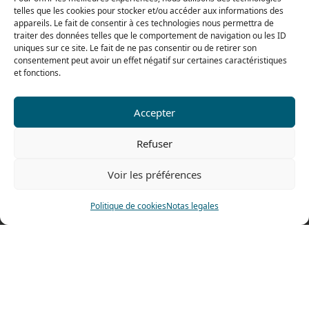
telles que les cookies pour stocker et/ou accéder aux informations des
El viernes
appareils. Le fait de consentir à ces technologies nous permettra de
De 8h a 12h30 y de 13h30 a 16h
traiter des données telles que le comportement de navigation ou les ID
uniques sur ce site. Le fait de ne pas consentir ou de retirer son
consentement peut avoir un effet négatif sur certaines caractéristiques
et fonctions.
Nuestra gama para particulares
Accepter
Contáctenos
Refuser
Tel: 0033 474 62 81 44
Voir les préférences
Fax: 0033 474 62 81 69
478 rue Alexandre Richetta
Politique de cookies
Notas legales
69400 Villefranche sur Saône
FRANCE
Plano de accesso