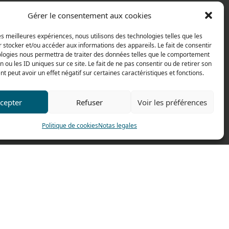
e Alexandre Richetta
Gérer le consentement aux cookies
Villefranche sur Saône
les meilleures expériences, nous utilisons des technologies telles que les
CE
 stocker et/ou accéder aux informations des appareils. Le fait de consentir
ologies nous permettra de traiter des données telles que le comportement
de accesso
n ou les ID uniques sur ce site. Le fait de ne pas consentir ou de retirer son
 peut avoir un effet négatif sur certaines caractéristiques et fonctions.
cepter
Refuser
Voir les préférences
Politique de cookies
Notas legales
Fait par
Pilot’In