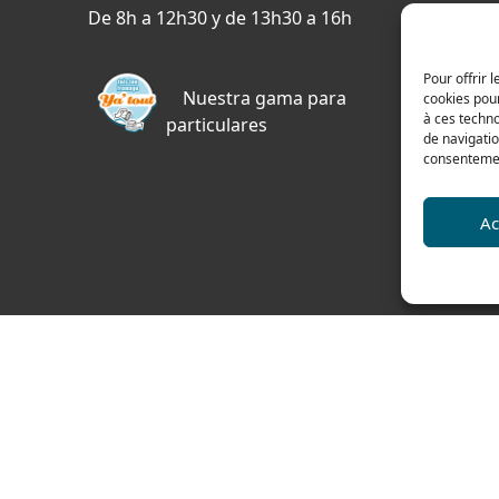
De 8h a 12h30 y de 13h30 a 16h
478 ru
69400 
Pour offrir 
FRAN
Nuestra gama para
cookies pour
à ces techn
particulares
Plano 
de navigatio
consentement
a
Ac
es