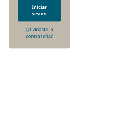
Iniciar
sesión
¿Olvidaste la
contraseña?