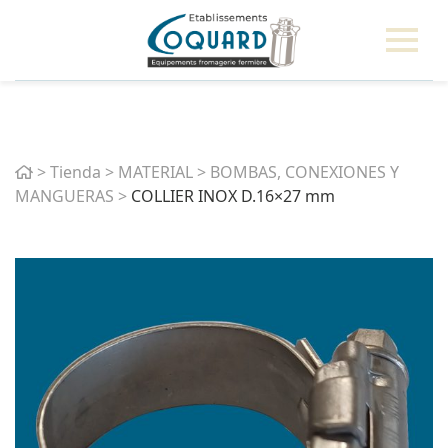
Home
>
Tienda
>
MATERIAL
>
BOMBAS, CONEXIONES Y
MANGUERAS
>
COLLIER INOX D.16×27 mm