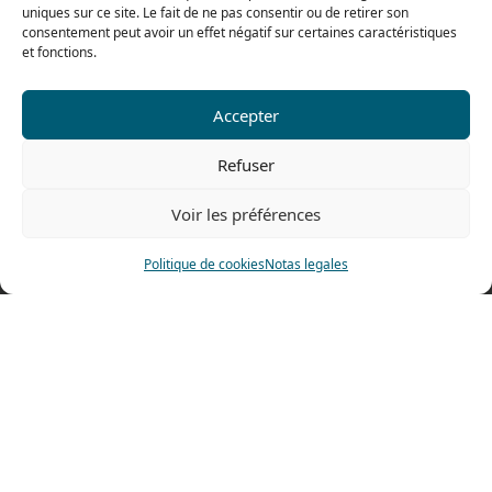
uniques sur ce site. Le fait de ne pas consentir ou de retirer son
consentement peut avoir un effet négatif sur certaines caractéristiques
et fonctions.
Nuestra gama para particulares
Accepter
Contáctenos
Refuser
Tel: 0033 474 62 81 44
Fax: 0033 474 62 81 69
Voir les préférences
478 rue Alexandre Richetta
Politique de cookies
Notas legales
69400 Villefranche sur Saône
FRANCE
Plano de accesso