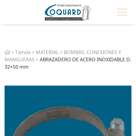
Home
>
Tienda
>
MATERIAL
>
BOMBAS, CONEXIONES Y
MANGUERAS
>
ABRAZADERO DE ACERO INOXIDABLE D.
32×50 mm