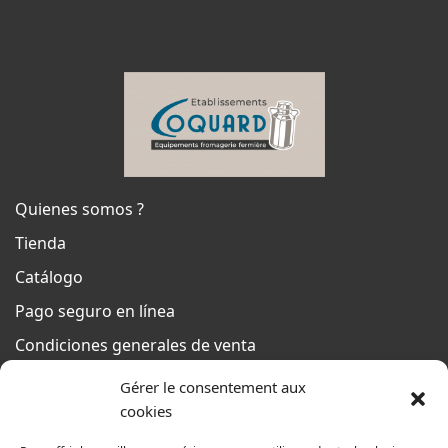
Quienes somos ?
Tienda
Catálogo
Pago seguro en línea
Condiciones generales de venta
Del lunes al jueves
Gérer le consentement aux
De 8h a 12h30 y de 13h30 a 17h20
cookies
El viernes