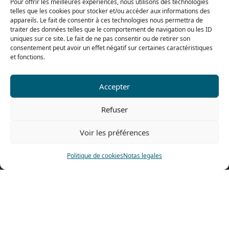
Pour offrir les meilleures expériences, nous utilisons des technologies
De 8h a 12h30 y de 13h30 a 16h
telles que les cookies pour stocker et/ou accéder aux informations des
appareils. Le fait de consentir à ces technologies nous permettra de
traiter des données telles que le comportement de navigation ou les ID
uniques sur ce site. Le fait de ne pas consentir ou de retirer son
Nuestra gama para particulares
consentement peut avoir un effet négatif sur certaines caractéristiques
et fonctions.
Contáctenos
Accepter
Tel: 0033 474 62 81 44
Refuser
Fax: 0033 474 62 81 69
478 rue Alexandre Richetta
Voir les préférences
69400 Villefranche sur Saône
FRANCE
Politique de cookies
Notas legales
Plano de accesso