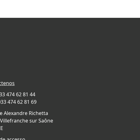
ctenos
033 474 62 81 44
033 474 62 81 69
e Alexandre Richetta
Villefranche sur Saône
CE
de accesso