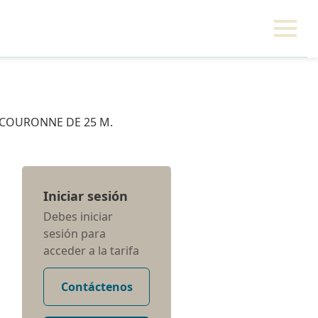
 COURONNE DE 25 M.
Iniciar sesión
Debes iniciar
sesión para
acceder a la tarifa
Contáctenos