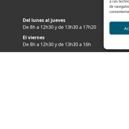
à ces techn
de navigatio
consentement
Del lunes al jueves
Contá
De 8h a 12h30 y de 13h30 a 17h20
Ac
Tel: 0
El viernes
Fax: 0
De 8h a 12h30 y de 13h30 a 16h
478 ru
69400 
FRAN
Nuestra gama para
particulares
Plano 
a