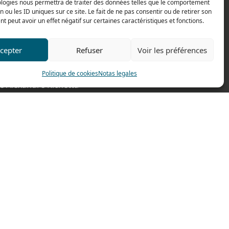
ologies nous permettra de traiter des données telles que le comportement
n ou les ID uniques sur ce site. Le fait de ne pas consentir ou de retirer son
 peut avoir un effet négatif sur certaines caractéristiques et fonctions.
ctenos
cepter
Refuser
Voir les préférences
033 474 62 81 44
033 474 62 81 69
Politique de cookies
Notas legales
e Alexandre Richetta
Villefranche sur Saône
CE
de accesso