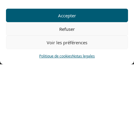
De 8h a 12h30 y de 13h30 a 17h20
Accepter
El viernes
De 8h a 12h30 y de 13h30 a 16h
Refuser
Voir les préférences
Nuestra gama para particulares
Politique de cookies
Notas legales
Contáctenos
Tel: 0033 474 62 81 44
Fax: 0033 474 62 81 69
478 rue Alexandre Richetta
69400 Villefranche sur Saône
FRANCE
Plano de accesso