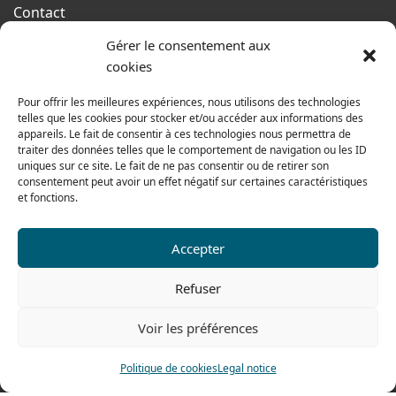
Contact
Terms of sales
Gérer le consentement aux
cookies
From monday to thursday
From 8h to 12h30 and from 13h30 to 17h20
Pour offrir les meilleures expériences, nous utilisons des technologies
telles que les cookies pour stocker et/ou accéder aux informations des
On friday
appareils. Le fait de consentir à ces technologies nous permettra de
From 8h to 12h30 and from 13h30 to 16h
traiter des données telles que le comportement de navigation ou les ID
uniques sur ce site. Le fait de ne pas consentir ou de retirer son
consentement peut avoir un effet négatif sur certaines caractéristiques
et fonctions.
Our range for particulars
Accepter
Contact us
Refuser
Tel: 0033 474 62 81 44
Voir les préférences
Fax: 0033 474 62 81 69
478 rue Alexandre Richetta
Politique de cookies
Legal notice
69400 Villefranche sur Saône