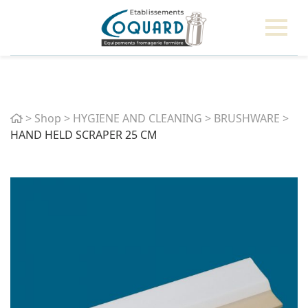
Home
>
Shop
>
HYGIENE AND CLEANING
>
BRUSHWARE
>
HAND HELD SCRAPER 25 CM