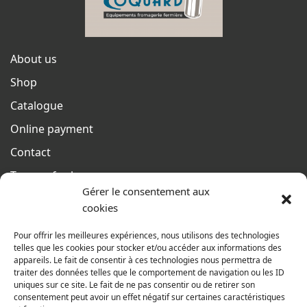
About us
Shop
Catalogue
Online payment
Contact
Terms of sales
Gérer le consentement aux
From monday to thursday
cookies
From 8h to 12h30 and from 13h30 to 17h20
Pour offrir les meilleures expériences, nous utilisons des technologies
On friday
telles que les cookies pour stocker et/ou accéder aux informations des
From 8h to 12h30 and from 13h30 to 16h
appareils. Le fait de consentir à ces technologies nous permettra de
traiter des données telles que le comportement de navigation ou les ID
uniques sur ce site. Le fait de ne pas consentir ou de retirer son
consentement peut avoir un effet négatif sur certaines caractéristiques