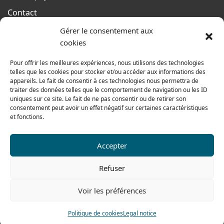
Contact
Terms of sales
Gérer le consentement aux
cookies
From monday to thursday
From 8h to 12h30 and from 13h30 to 17h20
Pour offrir les meilleures expériences, nous utilisons des technologies
telles que les cookies pour stocker et/ou accéder aux informations des
On friday
appareils. Le fait de consentir à ces technologies nous permettra de
From 8h to 12h30 and from 13h30 to 16h
traiter des données telles que le comportement de navigation ou les ID
uniques sur ce site. Le fait de ne pas consentir ou de retirer son
consentement peut avoir un effet négatif sur certaines caractéristiques
et fonctions.
Our range for particulars
Accepter
Contact us
Refuser
Tel: 0033 474 62 81 44
Voir les préférences
Fax: 0033 474 62 81 69
Politique de cookies
Legal notice
478 rue Alexandre Richetta