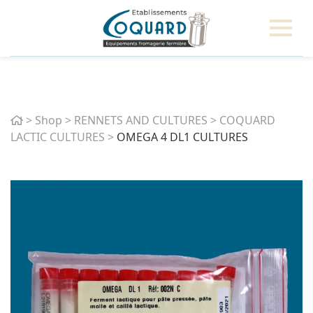
Home
>
Shop
>
RENNETS AND CULTURES
>
COQUARD
LACTIC CULTURES
>
OMEGA 4 DL1 CULTURES