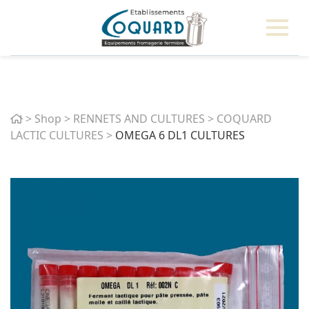
Home
>
Shop
>
RENNETS AND CULTURES
>
COQUARD
LACTIC CULTURES
>
OMEGA 6 DL1 CULTURES