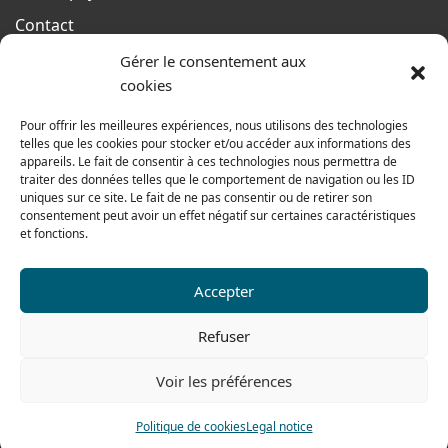
Contact
Terms of sales
Gérer le consentement aux
cookies
From monday to thursday
From 8h to 12h30 and from 13h30 to 17h20
Pour offrir les meilleures expériences, nous utilisons des technologies
telles que les cookies pour stocker et/ou accéder aux informations des
On friday
appareils. Le fait de consentir à ces technologies nous permettra de
From 8h to 12h30 and from 13h30 to 16h
traiter des données telles que le comportement de navigation ou les ID
uniques sur ce site. Le fait de ne pas consentir ou de retirer son
consentement peut avoir un effet négatif sur certaines caractéristiques
et fonctions.
Our range for particulars
Accepter
Contact us
Refuser
Tel: 0033 474 62 81 44
Voir les préférences
Fax: 0033 474 62 81 69
Politique de cookies
Legal notice
478 rue Alexandre Richetta