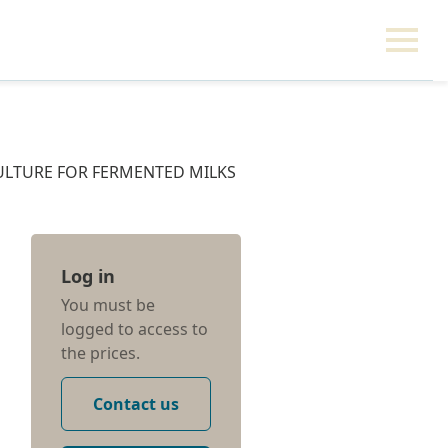
CULTURE FOR FERMENTED MILKS
Log in
You must be
logged to access to
the prices.
Contact us