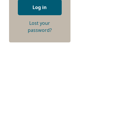
Log in
Lost your
password?