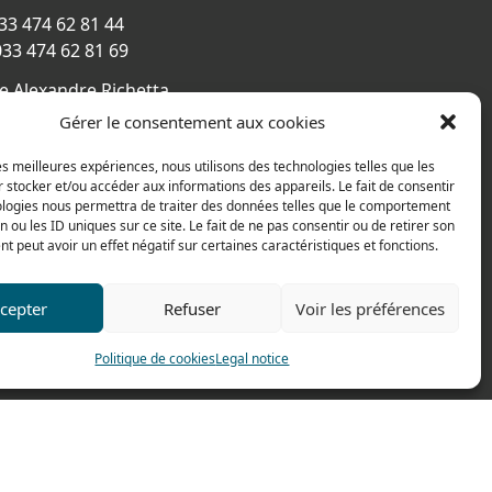
033 474 62 81 44
033 474 62 81 69
e Alexandre Richetta
Villefranche sur Saône
Gérer le consentement aux cookies
CE
les meilleures expériences, nous utilisons des technologies telles que les
s map
 stocker et/ou accéder aux informations des appareils. Le fait de consentir
ologies nous permettra de traiter des données telles que le comportement
n ou les ID uniques sur ce site. Le fait de ne pas consentir ou de retirer son
 peut avoir un effet négatif sur certaines caractéristiques et fonctions.
cepter
Refuser
Voir les préférences
Politique de cookies
Legal notice