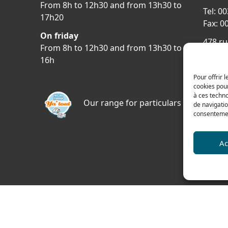
From 8h to 12h30 and from 13h30 to
Tel: 0
17h20
Fax: 0
On friday
478 ru
From 8h to 12h30 and from 13h30 to
69400 
16h
FRAN
Pour offrir 
Acces
cookies pour
à ces techn
Our range for particulars
de navigatio
consentement
Ac