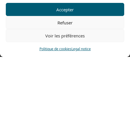
Accepter
Contact us
Refuser
Tel: 0033 474 62 81 44
Fax: 0033 474 62 81 69
Voir les préférences
478 rue Alexandre Richetta
Politique de cookies
Legal notice
69400 Villefranche sur Saône
FRANCE
Access map