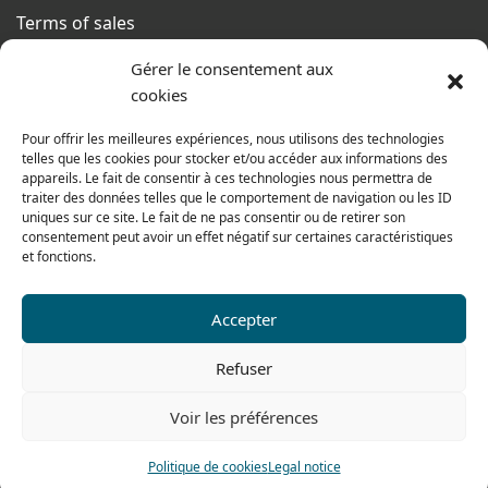
Terms of sales
From monday to thursday
Gérer le consentement aux
From 8h to 12h30 and from 13h30 to 17h20
cookies
On friday
Pour offrir les meilleures expériences, nous utilisons des technologies
From 8h to 12h30 and from 13h30 to 16h
telles que les cookies pour stocker et/ou accéder aux informations des
appareils. Le fait de consentir à ces technologies nous permettra de
traiter des données telles que le comportement de navigation ou les ID
uniques sur ce site. Le fait de ne pas consentir ou de retirer son
consentement peut avoir un effet négatif sur certaines caractéristiques
Our range for particulars
et fonctions.
Accepter
Contact us
Tel: 0033 474 62 81 44
Refuser
Fax: 0033 474 62 81 69
Voir les préférences
478 rue Alexandre Richetta
69400 Villefranche sur Saône
Politique de cookies
Legal notice
FRANCE