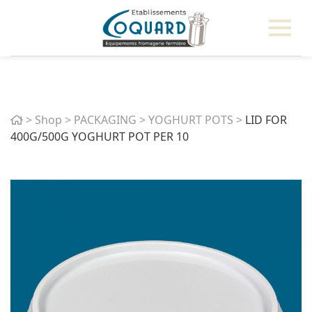
Home
>
Shop
>
PACKAGING
>
YOGHURT POTS
>
LID FOR
400G/500G YOGHURT POT PER 10