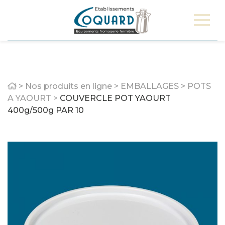
Home
>
Nos produits en ligne
>
EMBALLAGES
>
POTS
A YAOURT
>
COUVERCLE POT YAOURT
400g/500g PAR 10