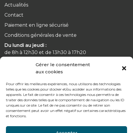
Actualités
Contact
Paiement en ligne sécurisé
Conditions générales de vente
Du lundi au jeudi :
de 8h à 12h30 et de 13h30 à 17h20
Gérer le consentement
Le vendredi :
aux cookies
de 8h à 12h30 et de 13h30 à 16h
Pour offrir les meilleures expériences, nous utilisons des technologies
telles que les cookies pour stocker et/ou accéder aux informations des
appareils. Le fait de consentir à ces technologies nous permettra de
traiter des données telles que le comportement de navigation ou les ID
Notre gamme pour les particuliers
uniques sur ce site. Le fait de ne pas consentir ou de retirer son
consentement peut avoir un effet négatif sur certaines caractéristiques
et fonctions.
Contactez-nous
Accepter