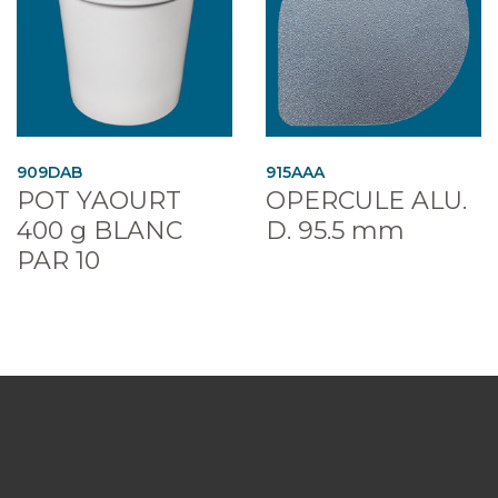
909DAB
915AAA
POT YAOURT
OPERCULE ALU.
400 g BLANC
D. 95.5 mm
PAR 10