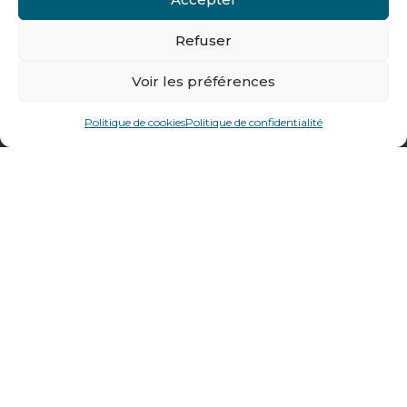
Tél : + 33 (0)4 74 62 81 44
Refuser
478 rue Alexandre Richetta
Voir les préférences
69400
Villefranche sur Saône
Politique de cookies
Politique de confidentialité
Plan d’accès