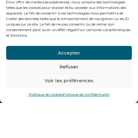
Pour offrir les meilleures expériences, nous utilisons des technologies
telles que les cookies pour stocker et/ou accéder aux informations des
appareils. Le fait de consentir à ces technologies nous permettra de
traiter des données telles que le comportement de navigation ou les ID
uniques sur ce site. Le fait de ne pas consentir ou de retirer son
Notre gamme pour les particuliers
consentement peut avoir un effet négatif sur certaines caractéristiques
et fonctions.
Contactez-nous
Accepter
Tél : + 33 (0)4 74 62 81 44
Refuser
Voir les préférences
478 rue Alexandre Richetta
69400
Villefranche sur Saône
Politique de cookies
Politique de confidentialité
Plan d’accès