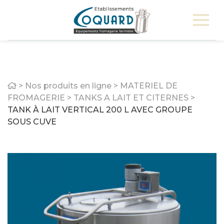
Home
>
Nos produits en ligne
>
MATERIEL DE
FROMAGERIE
>
TANKS A LAIT ET CITERNES
>
TANK À LAIT VERTICAL 200 L AVEC GROUPE
SOUS CUVE