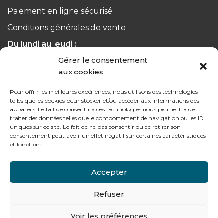
Paiement en ligne sécurisé
Conditions générales de vente
Du lundi au jeudi :
de 8h à 12h30 et de 13h30 à 17h20
Gérer le consentement
aux cookies
Le vendredi :
de 8h à 12h30 et de 13h30 à 16h
Pour offrir les meilleures expériences, nous utilisons des technologies
telles que les cookies pour stocker et/ou accéder aux informations des
appareils. Le fait de consentir à ces technologies nous permettra de
traiter des données telles que le comportement de navigation ou les ID
uniques sur ce site. Le fait de ne pas consentir ou de retirer son
consentement peut avoir un effet négatif sur certaines caractéristiques
Notre gamme pour les particuliers
et fonctions.
Accepter
Contactez-nous
Refuser
Tél : + 33 (0)4 74 62 81 44
Voir les préférences