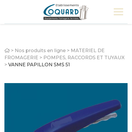
Home
>
Nos produits en ligne
>
MATERIEL DE
FROMAGERIE
>
POMPES, RACCORDS ET TUYAUX
>
VANNE PAPILLON SMS 51