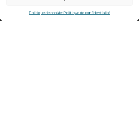
478 rue Alexandre Richetta
69400
Villefranche sur Saône
Politique de cookies
Politique de confidentialité
Plan d’accès