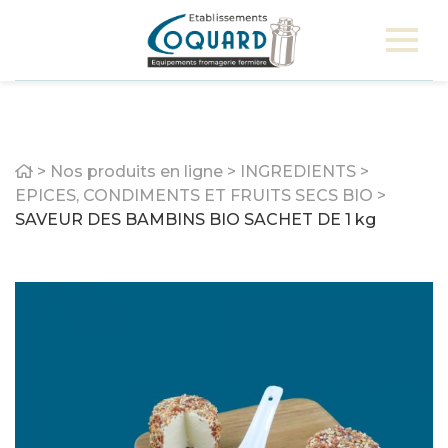
Home
>
Nos produits en ligne
>
INGREDIENTS
>
EPICES, CONDIMENTS ET FRUITS SECS BIO
>
SAVEUR DES BAMBINS BIO SACHET DE 1 kg