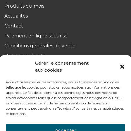
Produits du mois
Actualités
Contact
Paiement en ligne sécurisé
Conditions générales de vente
Du lundi au jeudi :
de 8h à 12h30 et de 13h30 à 17h20
Gérer le consentement
aux cookies
Le vendredi :
Pour offrir les meilleures expériences, nous utilisons des technologies
de 8h à 12h30 et de 13h30 à 16h
telles que les cookies pour stocker et/ou accéder aux informations des
appareils. Le fait de consentir à ces technologies nous permettra de
traiter des données telles que le comportement de navigation ou les ID
uniques sur ce site. Le fait de ne pas consentir ou de retirer son
consentement peut avoir un effet négatif sur certaines caractéristiques
et fonctions.
Notre gamme pour les particuliers
Accepter