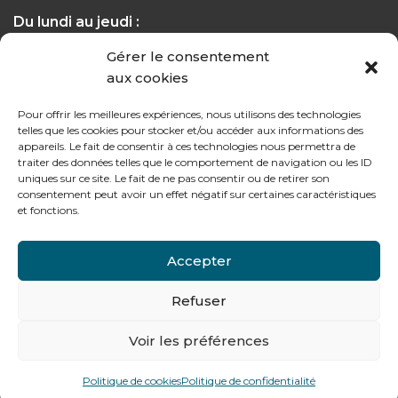
Du lundi au jeudi :
de 8h à 12h30 et de 13h30 à 17h20
Gérer le consentement
aux cookies
Le vendredi :
de 8h à 12h30 et de 13h30 à 16h
Pour offrir les meilleures expériences, nous utilisons des technologies
telles que les cookies pour stocker et/ou accéder aux informations des
appareils. Le fait de consentir à ces technologies nous permettra de
traiter des données telles que le comportement de navigation ou les ID
uniques sur ce site. Le fait de ne pas consentir ou de retirer son
consentement peut avoir un effet négatif sur certaines caractéristiques
Notre gamme pour les particuliers
et fonctions.
Accepter
Contactez-nous
Tél : + 33 (0)4 74 62 81 44
Refuser
Voir les préférences
478 rue Alexandre Richetta
69400
Villefranche sur Saône
Politique de cookies
Politique de confidentialité