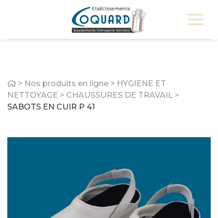
Home
>
Nos produits en ligne
>
HYGIENE ET
NETTOYAGE
>
CHAUSSURES DE TRAVAIL
>
SABOTS EN CUIR P 41