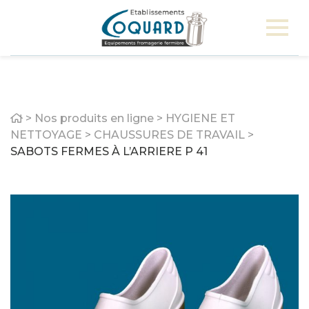
Home
>
Nos produits en ligne
>
HYGIENE ET
NETTOYAGE
>
CHAUSSURES DE TRAVAIL
>
SABOTS FERMES À L’ARRIERE P 41