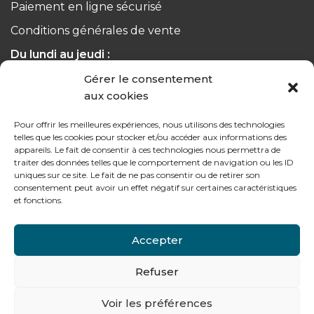
Paiement en ligne sécurisé
Conditions générales de vente
Du lundi au jeudi :
de 8h à 12h30 et de 13h30 à 17h20
Gérer le consentement
aux cookies
Le vendredi :
de 8h à 12h30 et de 13h30 à 16h
Pour offrir les meilleures expériences, nous utilisons des technologies
telles que les cookies pour stocker et/ou accéder aux informations des
appareils. Le fait de consentir à ces technologies nous permettra de
traiter des données telles que le comportement de navigation ou les ID
uniques sur ce site. Le fait de ne pas consentir ou de retirer son
consentement peut avoir un effet négatif sur certaines caractéristiques
Notre gamme pour les particuliers
et fonctions.
Accepter
Contactez-nous
Refuser
Tél : + 33 (0)4 74 62 81 44
Voir les préférences