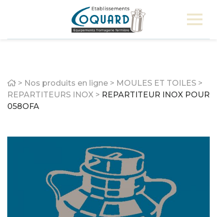
Home
>
Nos produits en ligne
>
MOULES ET TOILES
>
REPARTITEURS INOX
>
REPARTITEUR INOX POUR
058OFA