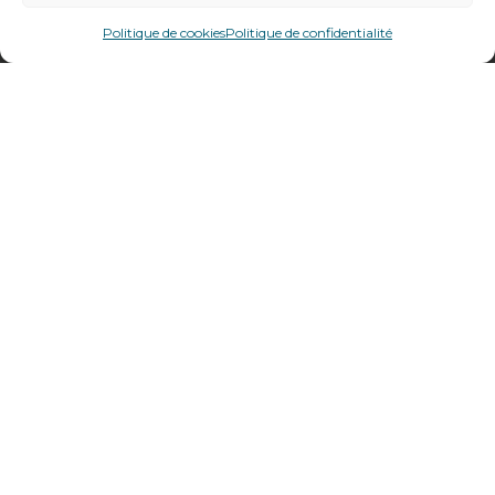
478 rue Alexandre Richetta
69400
Villefranche sur Saône
Politique de cookies
Politique de confidentialité
Plan d’accès