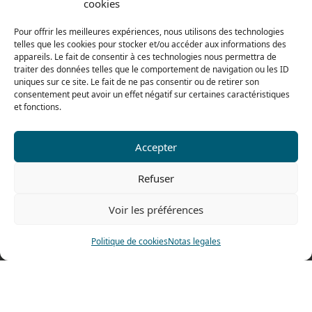
cookies
Del lunes al jueves
De 8h a 12h30 y de 13h30 a 17h20
Pour offrir les meilleures expériences, nous utilisons des technologies
telles que les cookies pour stocker et/ou accéder aux informations des
El viernes
appareils. Le fait de consentir à ces technologies nous permettra de
De 8h a 12h30 y de 13h30 a 16h
traiter des données telles que le comportement de navigation ou les ID
uniques sur ce site. Le fait de ne pas consentir ou de retirer son
consentement peut avoir un effet négatif sur certaines caractéristiques
et fonctions.
Nuestra gama para particulares
Accepter
Contáctenos
Refuser
Tel: 0033 474 62 81 44
Voir les préférences
Fax: 0033 474 62 81 69
478 rue Alexandre Richetta
Politique de cookies
Notas legales
69400 Villefranche sur Saône
FRANCE
Plano de accesso