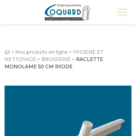
Home
>
Nos produits en ligne
>
HYGIENE ET
NETTOYAGE
>
BROSSERIE
>
RACLETTE
MONOLAME 50 CM RIGIDE