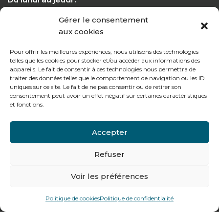
de 8h à 12h30 et de 13h30 à 17h20
Gérer le consentement
aux cookies
Le vendredi :
de 8h à 12h30 et de 13h30 à 16h
Pour offrir les meilleures expériences, nous utilisons des technologies
telles que les cookies pour stocker et/ou accéder aux informations des
appareils. Le fait de consentir à ces technologies nous permettra de
traiter des données telles que le comportement de navigation ou les ID
uniques sur ce site. Le fait de ne pas consentir ou de retirer son
consentement peut avoir un effet négatif sur certaines caractéristiques
Notre gamme pour les particuliers
et fonctions.
Accepter
Contactez-nous
Tél : + 33 (0)4 74 62 81 44
Refuser
Voir les préférences
478 rue Alexandre Richetta
69400
Villefranche sur Saône
Politique de cookies
Politique de confidentialité
Plan d’accès