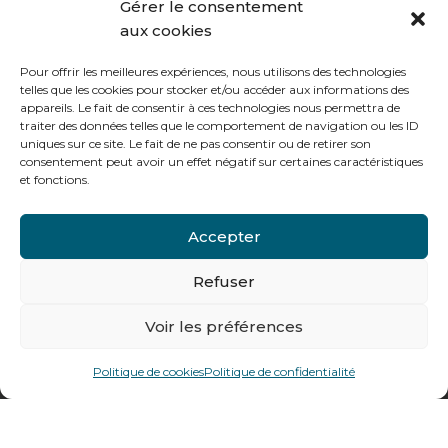
Gérer le consentement
aux cookies
Le vendredi :
de 8h à 12h30 et de 13h30 à 16h
Pour offrir les meilleures expériences, nous utilisons des technologies
telles que les cookies pour stocker et/ou accéder aux informations des
appareils. Le fait de consentir à ces technologies nous permettra de
traiter des données telles que le comportement de navigation ou les ID
uniques sur ce site. Le fait de ne pas consentir ou de retirer son
consentement peut avoir un effet négatif sur certaines caractéristiques
Notre gamme pour les particuliers
et fonctions.
Accepter
Contactez-nous
Tél : + 33 (0)4 74 62 81 44
Refuser
Voir les préférences
478 rue Alexandre Richetta
69400
Villefranche sur Saône
Politique de cookies
Politique de confidentialité
Plan d’accès