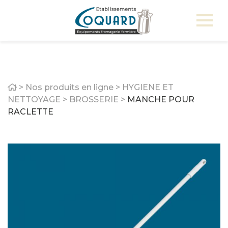
Home
>
Nos produits en ligne
>
HYGIENE ET
NETTOYAGE
>
BROSSERIE
>
MANCHE POUR
RACLETTE