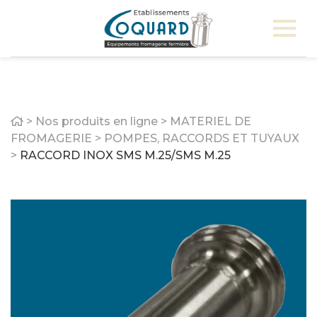
Home
>
Nos produits en ligne
>
MATERIEL DE
FROMAGERIE
>
POMPES, RACCORDS ET TUYAUX
>
RACCORD INOX SMS M.25/SMS M.25