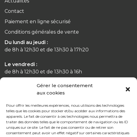
Actualités
Contact
Paiement en ligne sécurisé
Conditions générales de vente
Du lundi au jeudi :
de 8h à 12h30 et de 13h30 à 17h20
Le vendredi :
de 8h à 12h30 et de 13h30 à 16h
Gérer le consentement
aux cookies
Notre gamme pour les particuliers
Pour offrir les meilleures expériences, nous utilisons des technologies
telles que les cookies pour stocker et/ou accéder aux informations des
appareils. Le fait de consentir à ces technologies nous permettra de
traiter des données telles que le comportement de navigation ou les ID
Contactez-nous
uniques sur ce site. Le fait de ne pas consentir ou de retirer son
consentement peut avoir un effet négatif sur certaines caractéristiques