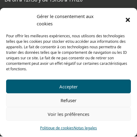
El viernes
Gérer le consentement aux
De 8h a 12h30 y de 13h30 a 16h
cookies
Pour offrir les meilleures expériences, nous utilisons des technologies
Nuestra gama para particulares
telles que les cookies pour stocker et/ou accéder aux informations des
appareils. Le fait de consentir à ces technologies nous permettra de
traiter des données telles que le comportement de navigation ou les ID
uniques sur ce site. Le fait de ne pas consentir ou de retirer son
Contáctenos
consentement peut avoir un effet négatif sur certaines caractéristiques
et fonctions.
Tel: 0033 474 62 81 44
Fax: 0033 474 62 81 69
Accepter
478 rue Alexandre Richetta
69400 Villefranche sur Saône
Refuser
FRANCE
Voir les préférences
Plano de accesso
Politique de cookies
Notas legales