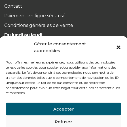
Contact
Paiement en ligne sécurisé
Conditions générales de vente
Du lundi au jeudi :
de 8h à 12h30 et de 13h30 à 17h20
Gérer le consentement
aux cookies
Le vendredi :
de 8h à 12h30 et de 13h30 à 16h
Pour offrir les meilleures expériences, nous utilisons des technologies
telles que les cookies pour stocker et/ou accéder aux informations des
appareils. Le fait de consentir à ces technologies nous permettra de
traiter des données telles que le comportement de navigation ou les ID
uniques sur ce site. Le fait de ne pas consentir ou de retirer son
consentement peut avoir un effet négatif sur certaines caractéristiques
Notre gamme pour les particuliers
et fonctions.
Accepter
Contactez-nous
Refuser
Tél : + 33 (0)4 74 62 81 44