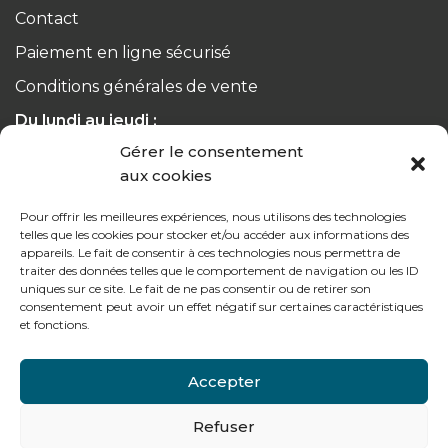
Contact
Paiement en ligne sécurisé
Conditions générales de vente
Du lundi au jeudi :
de 8h à 12h30 et de 13h30 à 17h20
Gérer le consentement
aux cookies
Le vendredi :
de 8h à 12h30 et de 13h30 à 16h
Pour offrir les meilleures expériences, nous utilisons des technologies
telles que les cookies pour stocker et/ou accéder aux informations des
appareils. Le fait de consentir à ces technologies nous permettra de
traiter des données telles que le comportement de navigation ou les ID
uniques sur ce site. Le fait de ne pas consentir ou de retirer son
consentement peut avoir un effet négatif sur certaines caractéristiques
Notre gamme pour les particuliers
et fonctions.
Accepter
Contactez-nous
Refuser
Tél : + 33 (0)4 74 62 81 44