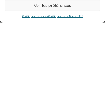
Voir les préférences
478 rue Alexandre Richetta
69400
Villefranche sur Saône
Politique de cookies
Politique de confidentialité
Plan d’accès