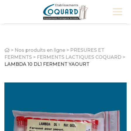
Home
>
Nos produits en ligne
>
PRESURES ET
FERMENTS
>
FERMENTS LACTIQUES COQUARD
>
LAMBDA 10 DL1 FERMENT YAOURT