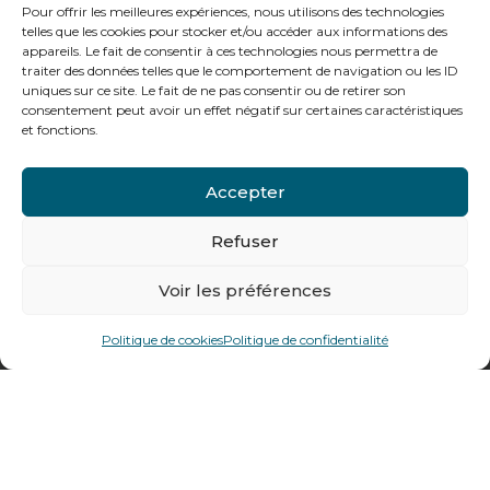
Le vendredi :
Pour offrir les meilleures expériences, nous utilisons des technologies
telles que les cookies pour stocker et/ou accéder aux informations des
de 8h à 12h30 et de 13h30 à 16h
appareils. Le fait de consentir à ces technologies nous permettra de
traiter des données telles que le comportement de navigation ou les ID
uniques sur ce site. Le fait de ne pas consentir ou de retirer son
consentement peut avoir un effet négatif sur certaines caractéristiques
et fonctions.
Notre gamme pour les particuliers
Accepter
Contactez-nous
Refuser
Tél : + 33 (0)4 74 62 81 44
Voir les préférences
478 rue Alexandre Richetta
Politique de cookies
Politique de confidentialité
69400
Villefranche sur Saône
Plan d’accès