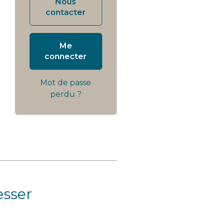
Nous
contacter
Me
connecter
Mot de passe
perdu ?
esser