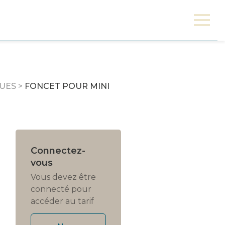
QUES
>
FONCET POUR MINI
Connectez-
vous
Vous devez être
connecté pour
accéder au tarif